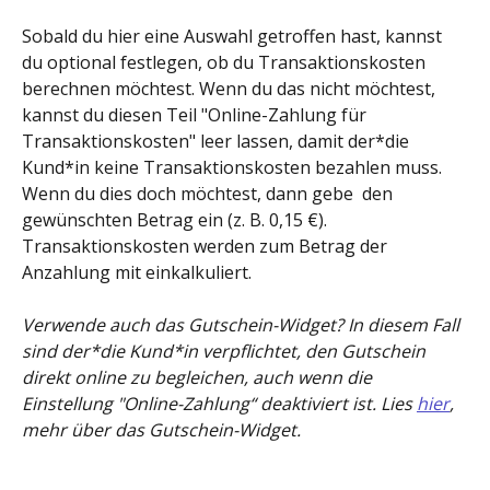
Sobald du hier eine Auswahl getroffen hast, kannst 
du optional festlegen, ob du Transaktionskosten 
berechnen möchtest. Wenn du das nicht möchtest, 
kannst du diesen Teil "Online-Zahlung für 
Transaktionskosten" leer lassen, damit der*die 
Kund*in keine Transaktionskosten bezahlen muss. 
Wenn du dies doch möchtest, dann gebe  den 
gewünschten Betrag ein (z. B. 0,15 €). 
Transaktionskosten werden zum Betrag der 
Anzahlung mit einkalkuliert.
Verwende auch das Gutschein-Widget? In diesem Fall 
sind der*die Kund*in verpflichtet, den Gutschein 
direkt online zu begleichen, auch wenn die 
Einstellung "Online-Zahlung“ deaktiviert ist. Lies 
hier
, 
mehr über das Gutschein-Widget.