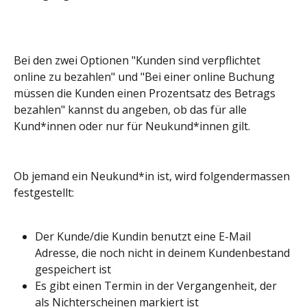
Bei den zwei Optionen "Kunden sind verpflichtet 
online zu bezahlen" und "Bei einer online Buchung 
müssen die Kunden einen Prozentsatz des Betrags 
bezahlen" kannst du angeben, ob das für alle 
Kund*innen oder nur für Neukund*innen gilt.
Ob jemand ein Neukund*in ist, wird folgendermassen 
festgestellt:
Der Kunde/die Kundin benutzt eine E-Mail 
Adresse, die noch nicht in deinem Kundenbestand 
gespeichert ist
Es gibt einen Termin in der Vergangenheit, der 
als Nichterscheinen markiert ist