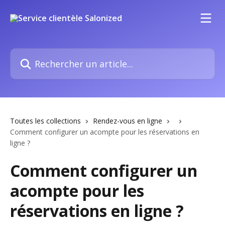
Passer au contenu principal
Rechercher un article...
Toutes les collections
Rendez-vous en ligne
Comment configurer un acompte pour les réservations en
ligne ?
Comment configurer un
acompte pour les
réservations en ligne ?