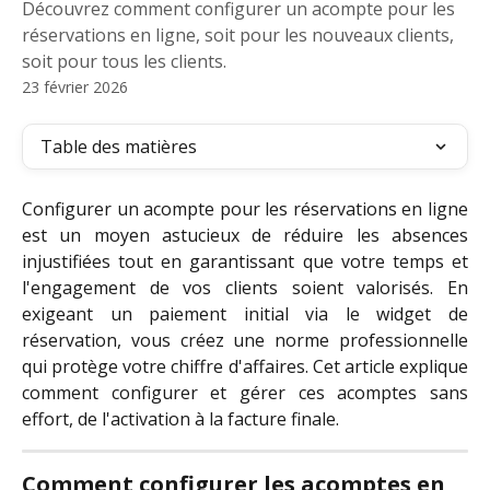
Découvrez comment configurer un acompte pour les
réservations en ligne, soit pour les nouveaux clients,
soit pour tous les clients.
23 février 2026
Table des matières
Configurer un acompte pour les réservations en ligne
est un moyen astucieux de réduire les absences
injustifiées tout en garantissant que votre temps et
l'engagement de vos clients soient valorisés. En
exigeant un paiement initial via le widget de
réservation, vous créez une norme professionnelle
qui protège votre chiffre d'affaires. Cet article explique
comment configurer et gérer ces acomptes sans
effort, de l'activation à la facture finale.
Comment configurer les acomptes en 