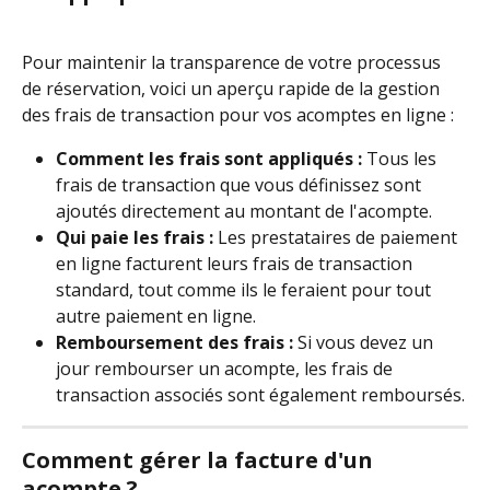
Pour maintenir la transparence de votre processus 
de réservation, voici un aperçu rapide de la gestion 
des frais de transaction pour vos acomptes en ligne :
Comment les frais sont appliqués :
 Tous les 
frais de transaction que vous définissez sont 
ajoutés directement au montant de l'acompte.
Qui paie les frais :
 Les prestataires de paiement 
en ligne facturent leurs frais de transaction 
standard, tout comme ils le feraient pour tout 
autre paiement en ligne.
Remboursement des frais :
 Si vous devez un 
jour rembourser un acompte, les frais de 
transaction associés sont également remboursés.
Comment gérer la facture d'un 
acompte ?