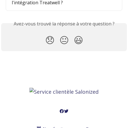
l'intégration Treatwell ?
Avez-vous trouvé la réponse à votre question ?
😞
😐
😃