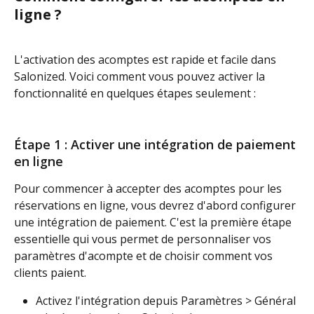
ligne ?
L'activation des acomptes est rapide et facile dans 
Salonized. Voici comment vous pouvez activer la 
fonctionnalité en quelques étapes seulement :
Étape 1 : Activer une intégration de paiement 
en ligne 
Pour commencer à accepter des acomptes pour les 
réservations en ligne, vous devrez d'abord configurer 
une intégration de paiement. C'est la première étape 
essentielle qui vous permet de personnaliser vos 
paramètres d'acompte et de choisir comment vos 
clients paient. 
Activez l'intégration depuis Paramètres > Général 