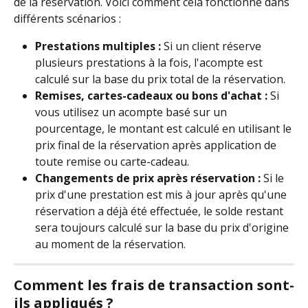
de la réservation. Voici comment cela fonctionne dans 
différents scénarios :
Prestations multiples :
 Si un client réserve 
plusieurs prestations à la fois, l'acompte est 
calculé sur la base du prix total de la réservation.
Remises, cartes-cadeaux ou bons d'achat :
 Si 
vous utilisez un acompte basé sur un 
pourcentage, le montant est calculé en utilisant le 
prix final de la réservation après application de 
toute remise ou carte-cadeau.
Changements de prix après réservation :
 Si le 
prix d'une prestation est mis à jour après qu'une 
réservation a déjà été effectuée, le solde restant 
sera toujours calculé sur la base du prix d'origine 
au moment de la réservation.
Comment les frais de transaction sont-
ils appliqués ?