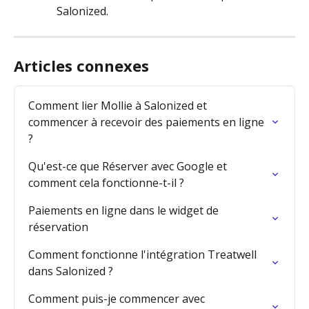
Salonized.
Articles connexes
Comment lier Mollie à Salonized et 
commencer à recevoir des paiements en ligne 
?
Qu'est-ce que Réserver avec Google et 
comment cela fonctionne-t-il ?
Paiements en ligne dans le widget de 
réservation
Comment fonctionne l'intégration Treatwell 
dans Salonized ?
Comment puis-je commencer avec 