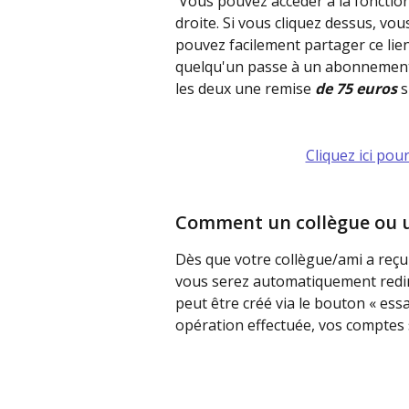
 Vous pouvez accéder à la fonction « Inviter des collègues » via l'icône en haut à 
droite. Si vous cliquez dessus, vo
pouvez facilement partager ce lie
quelqu'un passe à un abonnement p
les deux une remise 
de 75 euros
 
Cliquez ici pou
Comment un collègue ou un
Dès que votre collègue/ami a reçu le l
vous serez automatiquement rediri
peut être créé via le bouton « ess
opération effectuée, vos comptes 