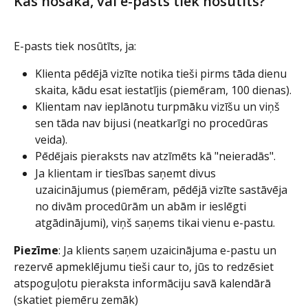
Kas nosaka, vai e-pasts tiek nosūtīts? 
E-pasts tiek nosūtīts, ja:
Klienta pēdējā vizīte notika tieši pirms tāda dienu 
skaita, kādu esat iestatījis (piemēram, 100 dienas).
Klientam nav ieplānotu turpmāku vizīšu un viņš 
sen tāda nav bijusi (neatkarīgi no procedūras 
veida).
Pēdējais pieraksts nav atzīmēts kā "neieradās".
Ja klientam ir tiesības saņemt divus 
uzaicinājumus (piemēram, pēdējā vizīte sastāvēja 
no divām procedūrām un abām ir ieslēgti 
atgādinājumi), viņš saņems tikai vienu e-pastu.
Piezīme
: Ja klients saņem uzaicinājuma e-pastu un 
rezervē apmeklējumu tieši caur to, jūs to redzēsiet 
atspoguļotu pieraksta informāciju savā kalendārā 
(skatiet piemēru zemāk) 