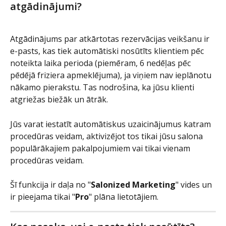
atgādinājumi?
Atgādinājums par atkārtotas rezervācijas veikšanu ir 
e-pasts, kas tiek automātiski nosūtīts klientiem pēc 
noteikta laika perioda (piemēram, 6 nedēļas pēc 
pēdējā friziera apmeklējuma), ja viņiem nav ieplānotu 
nākamo pierakstu. Tas nodrošina, ka jūsu klienti 
atgriežas biežāk un ātrāk.
Jūs varat iestatīt automātiskus uzaicinājumus katram 
procedūras veidam, aktivizējot tos tikai jūsu salona 
populārākajiem pakalpojumiem vai tikai vienam 
procedūras veidam.
Šī funkcija ir daļa no "
Salonized Marketing
" vides un 
ir pieejama tikai "
Pro
" plāna lietotājiem.