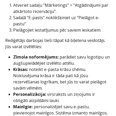
Atveriet sadaļu "Mārketings" > "Atgādinājumi par 
atkārtoto rezervāciju".
Sadaļā "E-pasts" noklikšķiniet uz "Pielāgot e-
pastu".
Pielāgojiet iestatījumus pēc saviem ieskatiem.
Rediģētājs darbojas tieši tāpat kā biļetena veidotājs. 
Jūs varat izvēlēties:
Zīmola noformējums:
 parādiet savu logotipu un 
augšupielādējiet izvēlēto attēlu.
Krāsas:
 noteikt e-pasta krāsu shēmu. 
Noklusējuma krāsa ir tāda pati kā jūsu 
rezervēšanas logrīkam, bet jūs to varat pielāgot 
savām vēlmēm.
Personalizācija:
 virsraksts un ziņojums ir 
obligāti aizpildāmi lauki.
Mainīgie:
 personalizējiet savu e-pastu, 
pievienojot mainīgos. Sistēma izmanto mainīgos, 