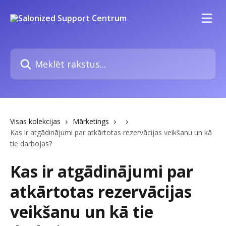
Pāriet uz galveno saturu
Meklēt rakstus...
Visas kolekcijas
Mārketings
Kas ir atgādinājumi par atkārtotas rezervācijas veikšanu un kā
tie darbojas?
Kas ir atgādinājumi par
atkārtotas rezervācijas
veikšanu un kā tie