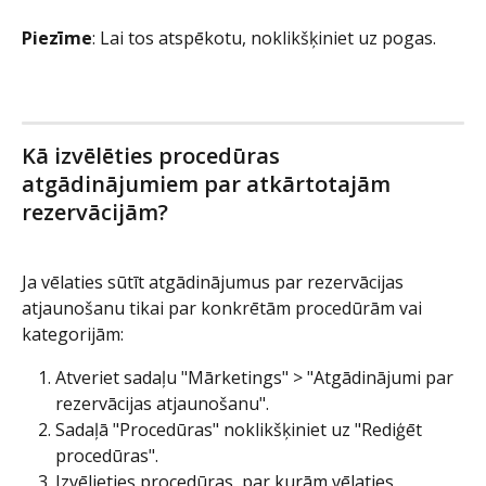
Piezīme
: Lai tos atspēkotu, noklikšķiniet uz pogas.
Kā izvēlēties procedūras 
atgādinājumiem par atkārtotajām 
rezervācijām?
Ja vēlaties sūtīt atgādinājumus par rezervācijas 
atjaunošanu tikai par konkrētām procedūrām vai 
kategorijām:
Atveriet sadaļu "Mārketings" > "Atgādinājumi par 
rezervācijas atjaunošanu".
Sadaļā "Procedūras" noklikšķiniet uz "Rediģēt 
procedūras".
Izvēlieties procedūras, par kurām vēlaties 