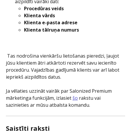
aizpildīti vairāki dati:
Procedūras veids
Klienta vārds
Klienta e-pasta adrese
Klienta tālruņa numurs
 Tas nodrošina vienkāršu lietošanas pieredzi, ļaujot 
jūsu klientiem ātri atkārtoti rezervēt savu iecienīto 
procedūru. Vajadzības gadījumā klients var arī labot 
iepriekš aizpildītos datus.
Ja vēlaties uzzināt vairāk par Salonized Premium 
mārketinga funkcijām, izlasiet 
šo
 rakstu vai 
sazinieties ar mūsu atbalsta komandu.
Saistīti raksti