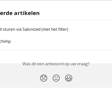
erde artikelen
l sturen via Salonized (met het filter)
lchimp
Was dit een antwoord op uw vraag?
😞
😐
😃