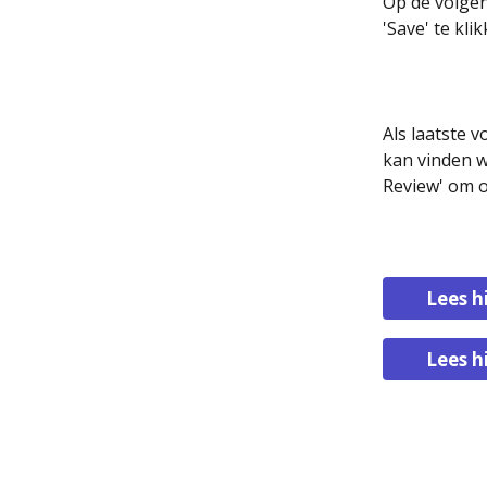
Op de volgen
'Save' te kli
Als laatste v
kan vinden w
Review' om o
Lees h
Lees h