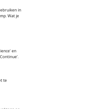
gebruiken in 
mp. Wat je 
ience' en 
'Continue'.
t te 