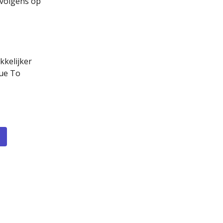
volgens op 
kkelijker 
ue To 