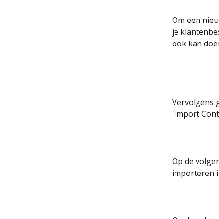
Om een nieuws
je klantenbe
ook kan doen
Vervolgens g
'Import Cont
Op de volgen
importeren i