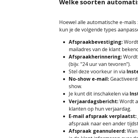
Welke soorten automatis
Hoewel alle automatische e-mails 
kun je de volgende types aanpasse
Afspraakbevestiging:
 Wordt
mailadres van de klant bekend 
Afspraakherinnering:
 Wordt
(bijv. "24 uur van tevoren").
Stel deze voorkeur in via 
Inst
No-show e-mail:
 Geactiveerd
show.
Je kunt dit inschakelen via 
Ins
Verjaardagsbericht:
 Wordt a
klanten op hun verjaardag.
E-mail afspraak verplaatst:
afspraak naar een ander tijdst
Afspraak geannuleerd:
 Wann