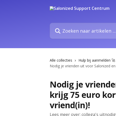
Naar de hoofdinhoud
Zoeken naar artikelen ...
Alle collecties
Hulp bij aanmelden 🚀
Nodig je vrienden uit voor Salonized en k
Nodig je vriende
krijg 75 euro kor
vriend(in)!
Lees meer over: collega's uitnodig