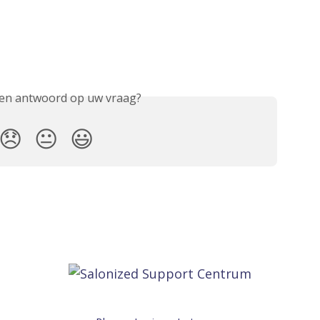
een antwoord op uw vraag?
😞
😐
😃