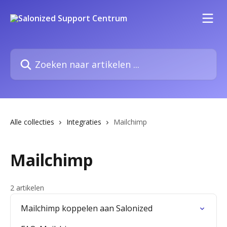
Naar de hoofdinhoud
Zoeken naar artikelen ...
Alle collecties
Integraties
Mailchimp
Mailchimp
2 artikelen
Mailchimp koppelen aan Salonized