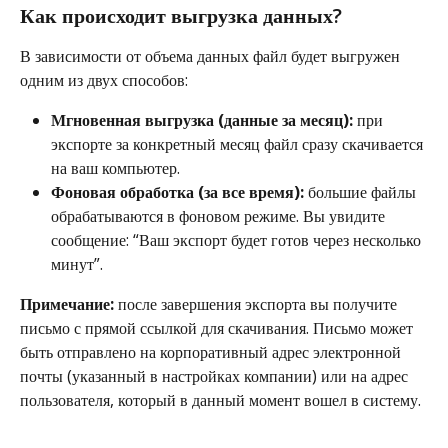
Как происходит выгрузка данных?
В зависимости от объема данных файл будет выгружен 
одним из двух способов:
Мгновенная выгрузка (данные за месяц):
 при 
экспорте за конкретный месяц файл сразу скачивается 
на ваш компьютер.
Фоновая обработка (за все время):
 большие файлы 
обрабатываются в фоновом режиме. Вы увидите 
сообщение: “Ваш экспорт будет готов через несколько 
минут”.
Примечание: 
после завершения экспорта вы получите 
письмо с прямой ссылкой для скачивания. Письмо может 
быть отправлено на корпоративный адрес электронной 
почты (указанный в настройках компании) или на адрес 
пользователя, который в данный момент вошел в систему.