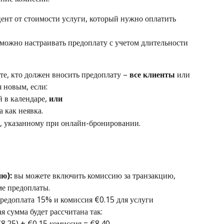
цент от стоимости услуги, который нужно оплатить 
 можно настраивать предоплату с учетом длительности 
те, кто должен вносить предоплату – 
все клиенты
 или 
я новым, если:
 в календаре, 
или
а как неявка.
у, указанному при онлайн-бронировании.
ю):
 вы можете включить комиссию за транзакцию, 
ме предоплаты.
предоплата 15% и комиссия €0.15 для услуги 
я сумма будет рассчитана так:
8.25) + €0.15 комиссия = €8.40.