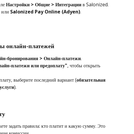
ле 
Настройки > Общие > Интеграции
 в Salonized.
 или 
Salonized Pay Online (Adyen)
.
ры онлайн-платежей
йн-бронирования > Онлайн-платежи
.
лайн-платежи или предоплату"
, чтобы открыть 
плату, выберите последний вариант (
обязательная 
 услуги
).
ту
те задать правила: кто платит и какую сумму. Это 
ение комиссии.