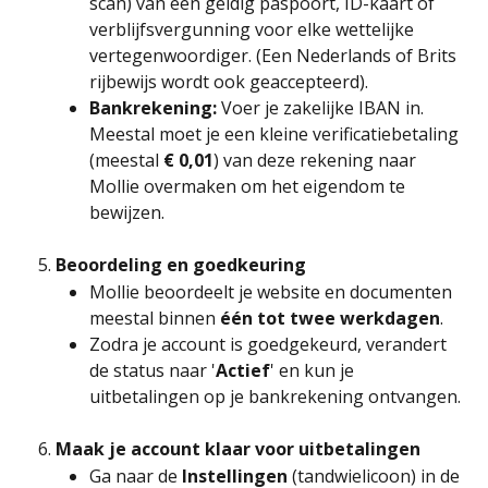
scan) van een geldig paspoort, ID-kaart of 
verblijfsvergunning voor elke wettelijke 
vertegenwoordiger. (Een Nederlands of Brits 
rijbewijs wordt ook geaccepteerd).
Bankrekening:
 Voer je zakelijke IBAN in. 
Meestal moet je een kleine verificatiebetaling 
(meestal 
€ 0,01
) van deze rekening naar 
Mollie overmaken om het eigendom te 
bewijzen.
Beoordeling en goedkeuring
Mollie beoordeelt je website en documenten 
meestal binnen 
één tot twee werkdagen
.
Zodra je account is goedgekeurd, verandert 
de status naar '
Actief
' en kun je 
uitbetalingen op je bankrekening ontvangen.
Maak je account klaar voor uitbetalingen
Ga naar de 
Instellingen
 (tandwielicoon) in de 