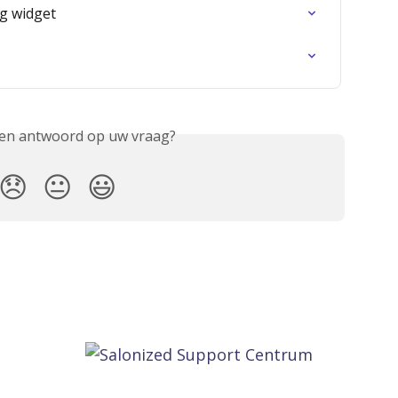
ng widget
een antwoord op uw vraag?
😞
😐
😃