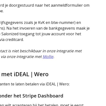
word je doorgestuurd naar het aanmeldformulier om 
e.
edrijfsgegevens zoals je KvK en btw-nummer) en 
ns). Na het invoeren van de bankgegevens maak je 
e Salonized toegang tot jouw account voor het 
ia creditcard.
ct is niet beschikbaar in onze integratie met 
 via onze integratie met 
Mollie
. 
 met iDEAL | Wero
ten te laten betalen via iDEAL | Wero:
 onder het Stripe Dashboard
 wilt accepteren bij het betalen, moet je eerst 