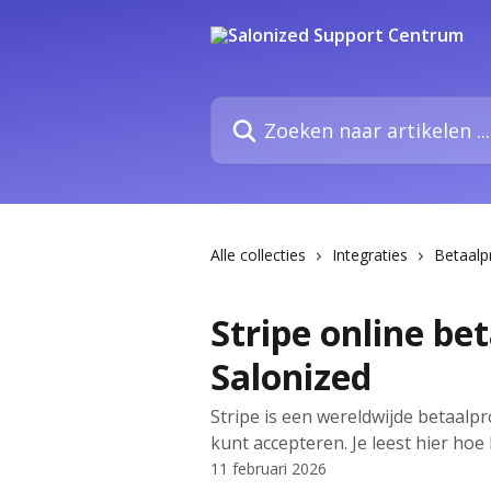
Naar de hoofdinhoud
Zoeken naar artikelen ...
Alle collecties
Integraties
Betaalp
Stripe online be
Salonized
Stripe is een wereldwijde betaalp
kunt accepteren. Je leest hier hoe 
11 februari 2026