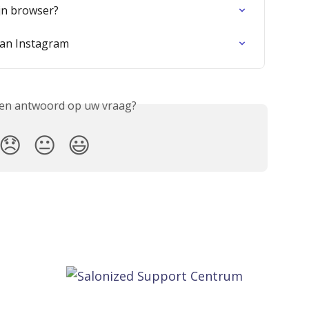
ijn browser?
aan Instagram
een antwoord op uw vraag?
😞
😐
😃