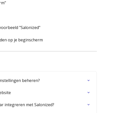
rm"
voorbeeld "Salonized"
nden op je beginscherm
instellingen beheren?
ebsite
ar integreren met Salonized?