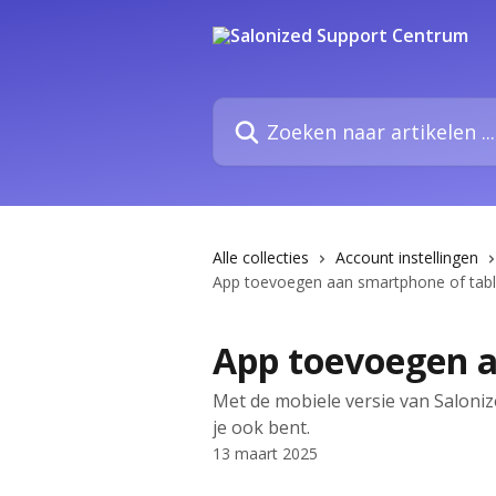
Naar de hoofdinhoud
Zoeken naar artikelen ...
Alle collecties
Account instellingen
App toevoegen aan smartphone of tabl
App toevoegen a
Met de mobiele versie van Salonize
je ook bent.
13 maart 2025