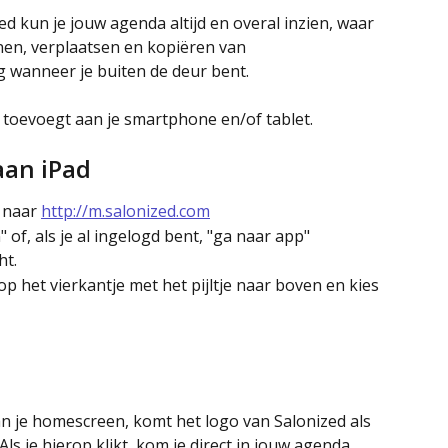
d kun je jouw agenda altijd en overal inzien, waar 
nen, verplaatsen en kopiëren van 
g wanneer je buiten de deur bent.
 toevoegt aan je smartphone en/of tablet.
aan iPad
 naar 
http://m.salonized.com
 of, als je al ingelogd bent, "ga naar app"
t. 
op het vierkantje met het pijltje naar boven en kies 
n je homescreen, komt het logo van Salonized als 
Als je hierop klikt, kom je direct in jouw agenda 