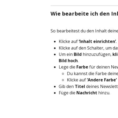
Wie bearbeite ich den I
So bearbeitest du den Inhalt dein
Klicke auf 
‘Inhalt einrichten’
.
Klicke auf den Schalter, um da
Um ein 
Bild
 hinzuzufügen, 
kl
Bild hoch
.
Lege die 
Farbe
 für deinen New
Du kannst die Farbe deine
Klicke auf 
‘Andere Farbe’
Gib den 
Titel
 deines Newslett
Füge die 
Nachricht
 hinzu.