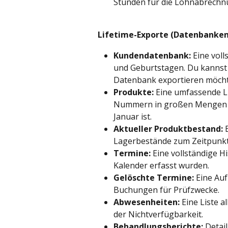
Stunden für die Lohnabrechnu
Lifetime-Exporte (Datenbank
Kundendatenbank:
 Eine vol
und Geburtstagen. Du kannst 
Datenbank exportieren möcht
Produkte:
 Eine umfassende Li
Nummern in großen Mengen o
Januar ist.
Aktueller Produktbestand:
 
Lagerbestände zum Zeitpunkt
Termine:
 Eine vollständige H
Kalender erfasst wurden.
Gelöschte Termine:
 Eine Au
Buchungen für Prüfzwecke.
Abwesenheiten:
 Eine Liste a
der Nichtverfügbarkeit.
Behandlungsberichte:
 Detai