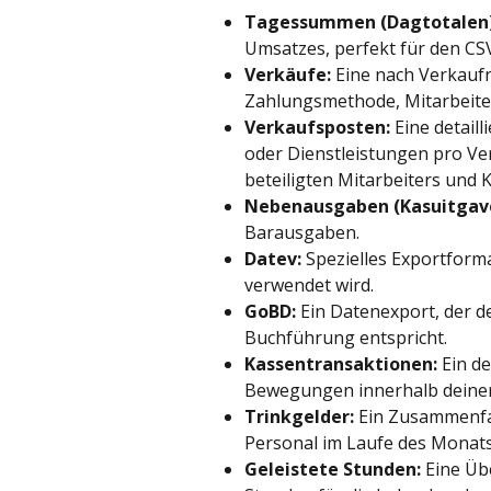
Tagessummen (Dagtotalen)
Umsatzes, perfekt für den CS
Verkäufe:
 Eine nach Verkauf
Zahlungsmethode, Mitarbeite
Verkaufsposten:
 Eine detail
oder Dienstleistungen pro Ver
beteiligten Mitarbeiters und 
Nebenausgaben (Kasuitgav
Barausgaben.
Datev:
 Spezielles Exportform
verwendet wird.
GoBD:
 Ein Datenexport, der d
Buchführung entspricht.
Kassentransaktionen:
 Ein d
Bewegungen innerhalb deiner
Trinkgelder:
 Ein Zusammenfas
Personal im Laufe des Monats
Geleistete Stunden:
 Eine Üb